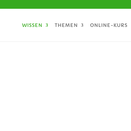
WISSEN
THEMEN
ONLINE-KURS
ücks-Lexi
für dein Aufblühen