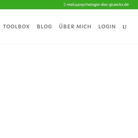
mail@psychologie-des-gluecks.de
TOOLBOX
BLOG
ÜBER MICH
LOGIN
kon
!