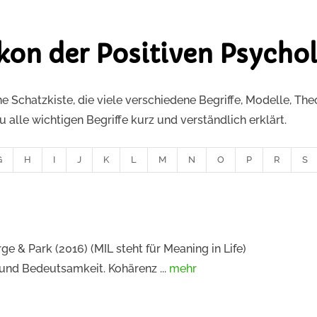
kon der Positiven Psycho
ne Schatzkiste, die viele verschiedene Begriffe, Modelle, Th
alle wichtigen Begriffe kurz und verständlich erklärt.
G
H
I
J
K
L
M
N
O
P
R
S
e & Park (2016) (MIL steht für Meaning in Life)
 und Bedeutsamkeit. Kohärenz ...
mehr