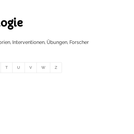
logie
eorien, Interventionen, Übungen, Forscher
T
U
V
W
Z