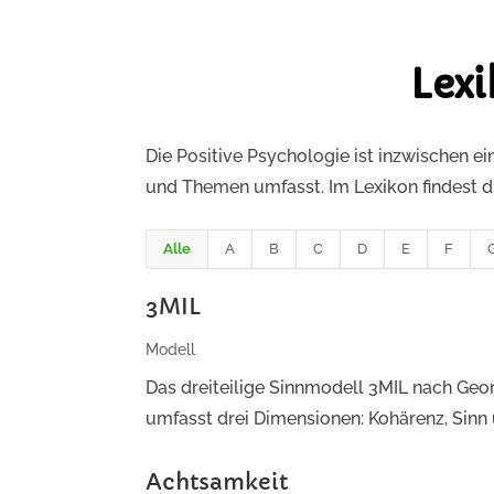
Lexi
Die Positive Psychologie ist inzwischen ei
und Themen umfasst. Im Lexikon findest du 
Alle
A
B
C
D
E
F
3MIL
Modell
Das dreiteilige Sinnmodell 3MIL nach Georg
umfasst drei Dimensionen: Kohärenz, Sinn
Achtsamkeit