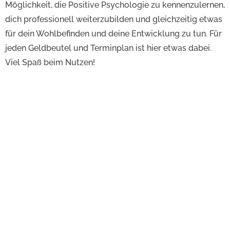
Möglichkeit, die Positive Psychologie zu kennenzulernen,
dich professionell weiterzubilden und gleichzeitig etwas
für dein Wohlbefinden und deine Entwicklung zu tun. Für
jeden Geldbeutel und Terminplan ist hier etwas dabei.
Viel Spaß beim Nutzen!
Online-Kurs
Du möchtest die Positive Psychologie
kennenlernen, an andere weitergeben oder in
deiner Arbeit anwenden?
Zum Kurs