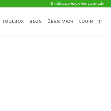
mail@psychologie-des-gluecks.de
TOOLBOX
BLOG
ÜBER MICH
LOGIN
hung
!