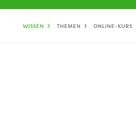
WISSEN
THEMEN
ONLINE-KURS
cks-Forsc
für dein Aufblühen