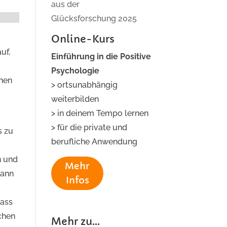
aus der
Glücksforschung 2025
Online-Kurs
uf,
Einführung in die Positive
Psychologie
onen
> ortsunabhängig
weiterbilden
> in deinem Tempo lernen
> für die private und
s zu
berufliche Anwendung
n und
Mehr
kann
Infos
dass
chen
Mehr zu...